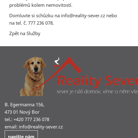
problémů kolem nemovitostí.
Domluvte si schůzku na
info@
reality-sever.cz
nebo
na tel. č. 777 236 078.
Zpět na
Služby
B. Egermanna 156,
473 01 Nový Bor
tel.: +420 777 236 078
email:
info@
reality-sever.cz
napište nám