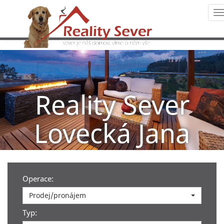
N
Reality Sever
Lovecká Jana
Operace:
Prodej/pronájem
Typ: