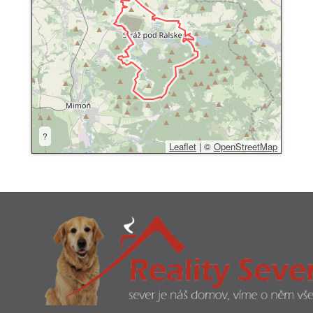
?
Leaflet
|
©
OpenStreetMap