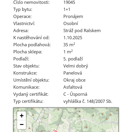
Číslo nemovitosti:
19045
Typ bytu:
1+1
Operace:
Pronájem
Vlastnictví:
Osobní
Adresa:
Stráž pod Ralskem
K nastěhování od:
1.10.2025
2
Plocha podlahová:
35 m
2
Plocha sklepa:
1 m
Podlaží:
5. podlaží
Stav objektu:
Velmi dobrý
Konstrukce:
Panelová
Umístění objektu:
Okraj obce
Komunikace:
Asfaltová
Vydaný certifikát:
C - Úsporná
Typ certifikátu:
vyhláška č. 148/2007 Sb.
+
−