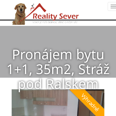
N
Pronájem bytu
1+1, 35m2, Stráž
pod Ralskem