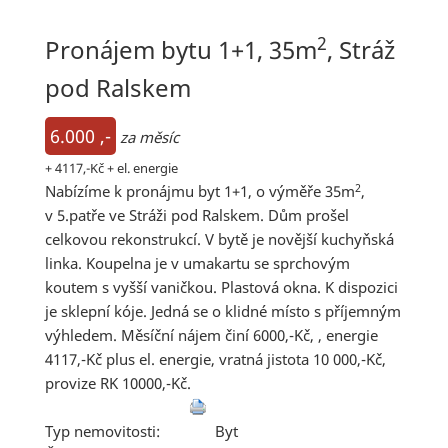
2
Pronájem bytu 1+1, 35m
, Stráž
pod Ralskem
6.000 ,-
za měsíc
+ 4117,-Kč + el. energie
2
Nabízíme k pronájmu byt 1+1, o výměře 35m
,
v 5.patře ve Stráži pod Ralskem. Dům prošel
celkovou rekonstrukcí. V bytě je novější kuchyňská
linka. Koupelna je v umakartu se sprchovým
koutem s vyšší vaničkou. Plastová okna. K dispozici
je sklepní kóje. Jedná se o klidné místo s příjemným
výhledem. Měsíční nájem činí 6000,-Kč, , energie
4117,-Kč plus el. energie, vratná jistota 10 000,-Kč,
provize RK 10000,-Kč.
Typ nemovitosti:
Byt