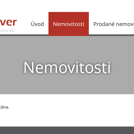
Úvod
Nemovitosti
Prodané nemovi
Nemovitosti
zána.