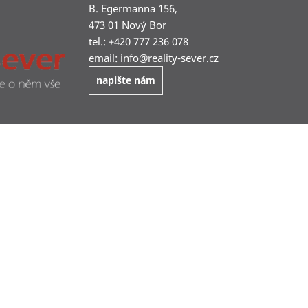
B. Egermanna 156,
473 01 Nový Bor
tel.: +420 777 236 078
email:
info@
reality-sever.cz
napište nám